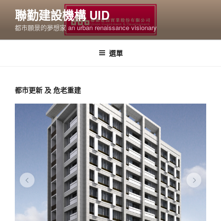
跳
聯勤建設機構 UID
至
聯勤四季紅
都市願景的夢想家 an urban renaissance visionary
主
要
內
選單
容
都市更新 及 危老重建